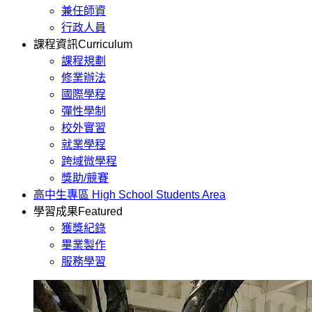
兼任師資
行政人員
課程資訊
Curriculum
課程規劃
修業辦法
國際學程
彈性學制
校外實習
就業學程
跨域微學程
獎助/競賽
高中生專區
High School Students Area
學習成果
Featured
獲獎紀錄
畢業製作
服務學習