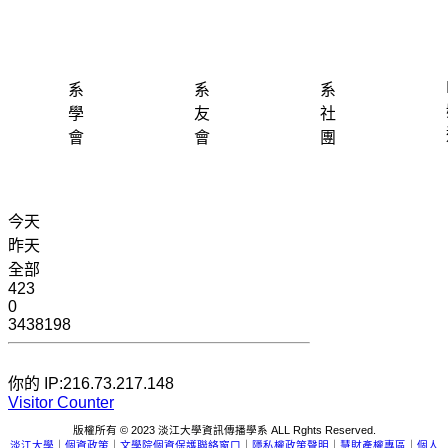
系
系
系
學
友
社
會
會
團
今天
昨天
全部
423
0
3438198
你的 IP:216.73.217.148
Visitor Counter
版權所有 © 2023 淡江大學資訊傳播學系 ALL Rghts Reserved.
淡江大學
｜
個資政策
｜
文學院個資保護聯絡窗口
｜
隱私權政策聲明
｜
慧財產權專區
｜
個人