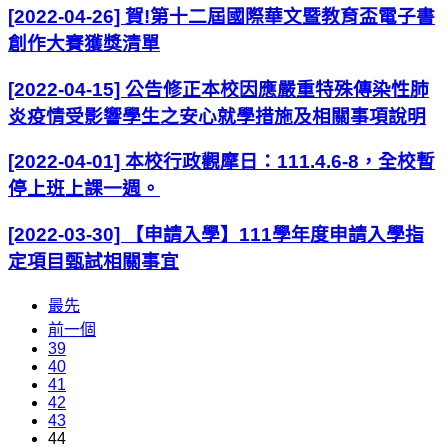
[2022-04-26] 賀!第十二屆國際華文暨教育盃電子書
創作大賽獲獎清單
[2022-04-15] 公告修正本校因應嚴重特殊傳染性肺
炎疫情受影響學生之安心就學措施及相關事項說明
[2022-04-01] 本校行政觀摩日：111.4.6-8，全校暫
停上班上課一週。
[2022-03-30] 【申請入學】111學年度申請入學指
定項目甄試相關事宜
最先
前一個
39
40
41
42
43
44