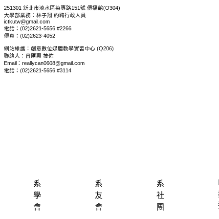
251301 新北市淡水區英專路151號 傳播館(O304)
大學部業務：林子翔 約聘行政人員
ictkutw@gmail.com
電話：(02)2621-5656 #2266
傳真：(02)2623-4052
網站維護：創意數位媒體教學實習中心 (Q206)
聯絡人：曾匯惠 技佐
Email：reallycan0608@gmail.com
電話：(02)2621-5656 #3114
系
系
系
學
友
社
會
會
團