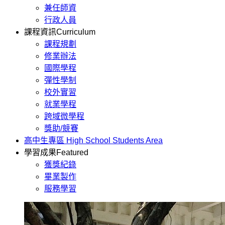
兼任師資
行政人員
課程資訊
Curriculum
課程規劃
修業辦法
國際學程
彈性學制
校外實習
就業學程
跨域微學程
獎助/競賽
高中生專區
High School Students Area
學習成果
Featured
獲獎紀錄
畢業製作
服務學習