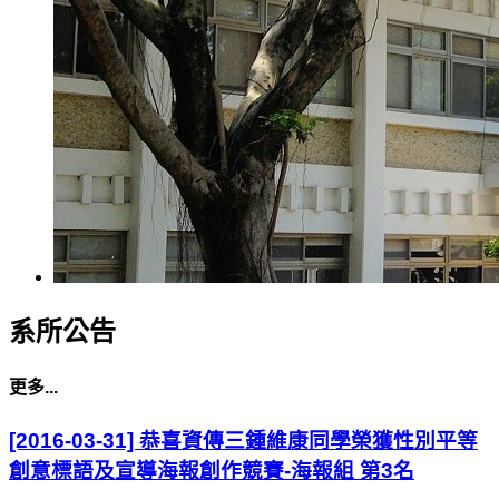
系所公告
更多...
[2016-03-31] 恭喜資傳三鍾維康同學榮獲性別平等
創意標語及宣導海報創作競賽-海報組 第3名