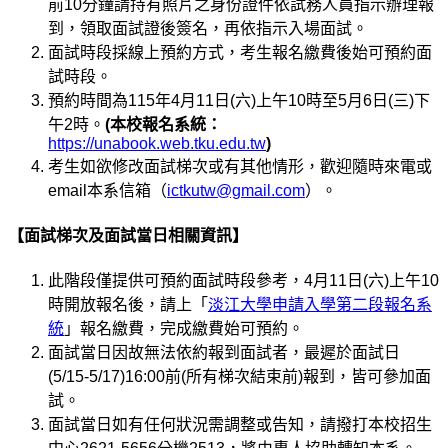
前10分鐘請持有照片之身份證件依試務人員指示辦理報
到，領取面試證後簽名，再依指示入場面試。
面試時段採線上預約方式，考生報名繳費後始可預約面
試時段。
預約時間為115年4月11日(六)上午10時至5月6日(三)下
午2時。
(
本校報名系統：
https://unabook.web.tku.edu.tw
)
考生如欲修改面試梯次或有其他情形，歡迎隨時來電或
email本系信箱（
ictkutw@gmail.com
）。
【面試梯次及面試當日相關資訊】
此階段僅提供可預約面試時段參考，4月11日(六)上午10
時開放報名後，請上「
淡江大學申請入學第二段報名系
統
」報名繳費，完成繳費始可預約。
面試當日因故無法依約報到面試者，最遲於面試日
(5/15-5/17)16:00前(所有梯次結束前)報到，皆可參加面
試。
面試當日如有任何狀況需調整或告知，請撥打本校招生