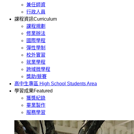
兼任師資
行政人員
課程資訊
Curriculum
課程規劃
修業辦法
國際學程
彈性學制
校外實習
就業學程
跨域微學程
獎助/競賽
高中生專區
High School Students Area
學習成果
Featured
獲獎紀錄
畢業製作
服務學習