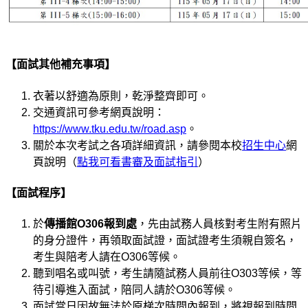
【面試其他補充事項】
衣著以舒適為原則，乾淨整齊即可。
交通資訊可參考網頁說明：
https://www.tku.edu.tw/road.asp
。
關於本次考試之各項詳細資訊，請參閱本校
招生中心
網
頁說明（
點我可看書審及面試指引
）
【面試程序】
於
傳播館
O306
報到處
，先由試務人員核對考生附有照片
的身分證件，再領取面試證，面試證考生須親自簽名，
考生與陪考人請在O306等候。
聽到唱名或叫號，考生請隨試務人員前往O303等候，等
待引導進入面試，陪同人請於O306等候。
面試當日因故無法於原梯次時間內報到，將視報到時間