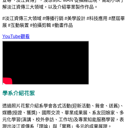
查尋「淡江資傳」，沒想到IC MAN 從抽屜出現，幫助小琪了
解淡江資傳三大領域，以及介紹畢業製作作品。
#淡江資傳三大領域 #傳播行銷 #美學設計 #科技應用 #歷屆畢
展 #互動裝置 #拍攝剪輯 #動畫作品
YouTube觀看
學系介紹花絮
透過照片花絮介紹系學會各式活動(迎新活動、舞會、送舊)、
媒體(授證、獲獎)、國際交流、畢業成果展、系友回娘家、多
元化學習(演講、校外參訪、工作坊)及專業知能服務學習，表
現出淡江資傳系「理論」與「實務」多元的成果展現。