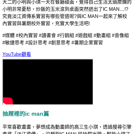
大二的小明與小琪一天在餐廳碰面，覺得自己生活太過糜爛的
小明非常憂愁，炒飯的玉米滾到桌面突然迸出了IC MAN…!?
究竟淡江資傳系實習有哪些管道呢?與IC MAN一起來了解校
內實習與暑期校外實習，充實大學生活吧!
#媒體 #校內實習 #讀書會 #行銷組 #遊戲組 #動畫組 #音像組
#敏捷思考 #設計思考 #創意思考 #暑期企業實習
YouTube觀看
抽屜裡的ic man篇
平常喜歡畫畫，夢想成為動畫師的高三生小琪，透過搜尋引擎