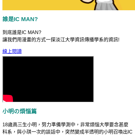
誰是IC MAN?
到底誰是IC MAN?
讓我們用漫畫的方式一探淡江大學資訊傳播學系的資訊!
線上閱讀
小明の煩惱篇
18歲高三生小明，努力準備學測中，非常煩惱大學要念甚麼
科系，與小琪一次的談話中，突然變成半透明的小明召喚出IC