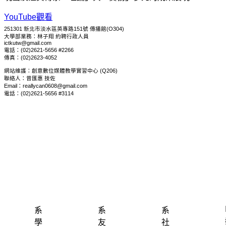
YouTube觀看
251301 新北市淡水區英專路151號 傳播館(O304)
大學部業務：林子翔 約聘行政人員
ictkutw@gmail.com
電話：(02)2621-5656 #2266
傳真：(02)2623-4052
網站維護：創意數位媒體教學實習中心 (Q206)
聯絡人：曾匯惠 技佐
Email：reallycan0608@gmail.com
電話：(02)2621-5656 #3114
系
系
系
學
友
社