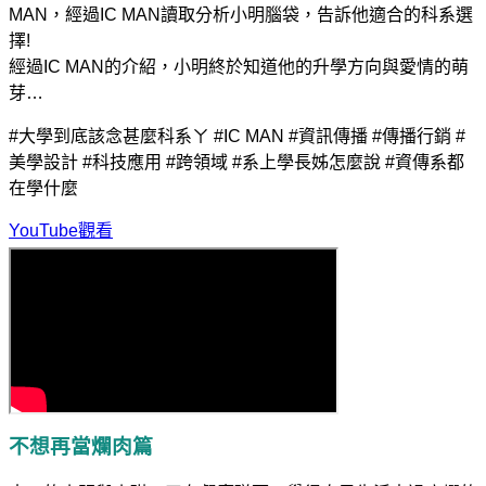
MAN，經過IC MAN讀取分析小明腦袋，告訴他適合的科系選
擇!
經過IC MAN的介紹，小明終於知道他的升學方向與愛情的萌
芽…
#大學到底該念甚麼科系ㄚ #IC MAN #資訊傳播 #傳播行銷 #
美學設計 #科技應用 #跨領域 #系上學長姊怎麼說 #資傳系都
在學什麼
YouTube觀看
不想再當爛肉篇